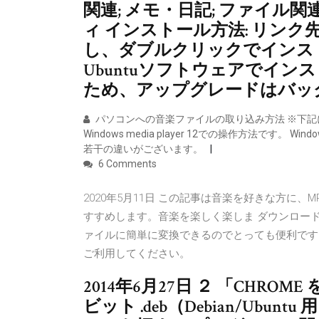
関連; メモ・日記; ファイル関
ィ インストール方法: リンク
し、ダブルクリックでインスト
Ubuntuソフトウェアでイン
ため、アップグレードはバッ
パソコンへの音楽ファイルの取り込み方法 ※下記に
Windows media player 12での操作方法です。 W
若干の違いがございます。
6 Comments
2020年5月11日 この記事は音楽を好きな方に
すすめします。音楽を楽しく楽しま ダウンロードし
ァイルに簡単に変換できるのでとっても便利です。
ご利用してください。
2014年6月27日 ２ 「CHRO
ビット .deb（Debian/Ub