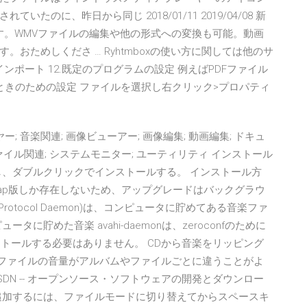
のに、昨日から同じ 2018/01/11 2019/04/08 新
生できます。WMVファイルの編集や他の形式への変換も可能。動画
おためしくださ … Ryhtmboxの使い方に関しては他のサ
をインポート 12.既定のプログラムの設定 例えばPDFファイル
いというときのための設定 ファイルを選択し右クリック>プロパティ
ヤー; 音楽関連; 画像ビューアー; 画像編集; 動画編集; ドキュ
ファイル関連; システムモニター; ユーティリティ インストール
ドし、ダブルクリックでインストールする。 インストール方
。snap版しか存在しないため、アップグレードはバックグラウ
c Protocol Daemon)は、コンピュータに貯めてある音楽ファ
貯めた音楽 avahi-daemonは、zeroconfのために
ンストールする必要はありません。 CDから音楽をリッピング
P3ファイルの音量がアルバムやファイルごとに違うことがよ
OSDN -- オープンソース・ソフトウェアの開発とダウンロー
追加するには、ファイルモードに切り替えてからスペースキ