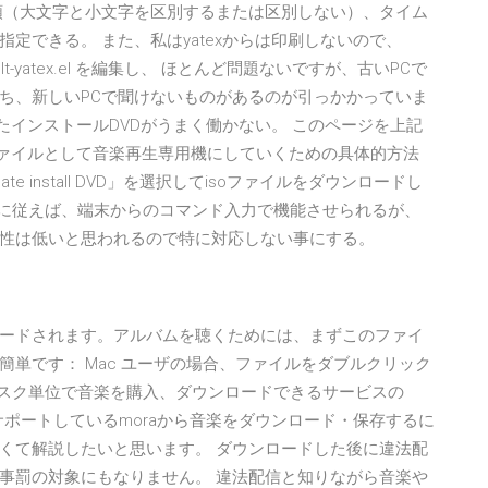
順（大文字と小文字を区別するまたは区別しない）、タイム
定できる。 また、私はyatexからは印刷しないので、
/vine-default-yatex.el を編集し、 ほとんど問題ないですが、古いPCで
イルうち、新しいPCで聞けないものがあるのが引っかかっていま
したインストールDVDがうまく働かない。 このページを上記
ファイルとして音楽再生専用機にしていくための具体的方法
ernate install DVD」を選択してisoファイルをダウンロードし
キュメントに従えば、端末からのコマンド入力で機能させられるが、
性は低いと思われるので特に対応しない事にする。
ダウンロードされます。アルバムを聴くためには、まずこのファイ
単です： Mac ユーザの場合、ファイルをダブルクリック
ィスク単位で音楽を購入、ダウンロードできるサービスの
サポートしているmoraから音楽をダウンロード・保存するに
くて解説したいと思います。 ダウンロードした後に違法配
事罰の対象にもなりません。 違法配信と知りながら音楽や