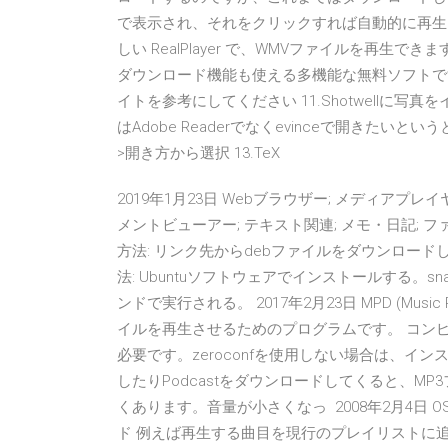
で表示され、それをクリックすれば自動的に再生されていた
しい RealPlayer で、WMVファイルを再
ダウンロード機能も使える多機能な無料ソフトです。
イトを参考にしてください 11.Shotwellに写真
はAdobe Readerでなくevinceで開きた
>開き方から選択 13.TeX
2019年1月23日 Webブラウザー; メディアプレイ
メントビューアー; テキスト関連; メモ・日記; 
方法: リンク先からdebファイルをダウンロー
法: Ubuntuソフトウェアでインストールする
ンドで実行される。 2017年2月23日 MPD (Musi
イルを再生させるためのプログラムです。 コンピュータに
必要です。zeroconfを使用しない場合は、イ
したりPodcastをダウンロードしてくると、M
くあります。音量が小さくなっ 2008年2月4日 
ド 例えば再生する曲目を現行のプレイリストに