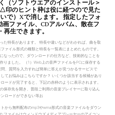
開く（ソフトウエアのインストール＞
い△印のヒント枠は役に経つので見た
いで）Xで消します。 指定したフォ
動画ファイル、CDアルバム、散在フ
・再生できます。
った特長があります。 特長や違いなどがわかれば、曲を取
楽ファイル形式の種類と特長を一覧表にまとめたものです。
になったので、ダウンロードの仕方など、技術的なことを
りました。 （1）Web上の音声ファイルをPCに保存する
の疑問、質問を入力すれば簡単に答えが見つかるサービスで
としてお悩みはこちらですか？ いくつか該当する候補があり
/06/06 ダウンロードが完了すると、下記の赤枠のように表示されます。
の保存先を開き、普段ご利用の音楽プレイヤーに取り込ん
ウンロードができない等お
トから無料配布のmp3やwma形式の音楽ファイルをダウン
たファイルはウィンドウズメディアプレーヤーのアイコン