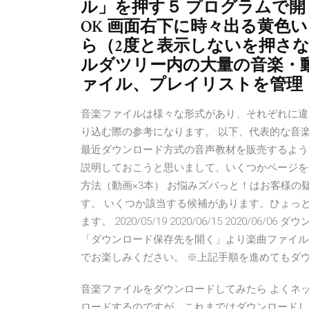
ル」を押す５ プログラムで
OK 画面右下に時々出る黄色
ら（2度と表示しないを押さな
ルダツリー内の大量の音楽・
ァイル、プレイリストを管理
音楽ファイルは様々な形式があり、それぞれに違
り込む際の参考になります。 以下、代表的な音
最近ダウンロード方式の音声教材を販売するよう
説明しておこうと思いまして、いくつかページを作
方法（動画×3本） お悩みズバっと！はお客様
す。 いくつか該当する候補があります。ひょっ
ます。 2020/05/19 2020/06/15 2020
「ダウンロード保存先を開く」より楽曲ファイル
でお楽しみください。 ※上記手順を進めてもダ
音楽ファイルをダウンロードしてみたら よくネッ
ロードするのですが、これまではダウンロードし