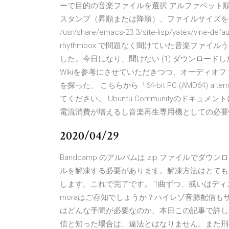
ーで目的の音楽ファイルを選択 アルファベット
スタンプ（昇順または降順）、ファイルサイズを指
/usr/share/emacs-23.3/site-lisp/yatex
rhythmbox で問題なく聞けていた音楽ファ
した。今日になり、聞けない (1) ダウンロード
Wikiを参考にさせていただきつつ、オーディオ
を探った、 こちらから「64-bit PC (AMD64) alt
てください。 Ubuntu Communityのド
電流消費が増えるし音楽再生専用機としての必要
2020/04/29
Bandcamp のアルバムは zip ファイルで
ルを解凍する必要があります。解凍方法はとても簡
します。これで完了です。 1曲ずつ、或いはデ
moraはご存知でしょうか？ハイレゾ音源配信も
はどんな手間が必要なのか、本日この記事で詳し
信と知った場合は、違法とはなりません。また刑