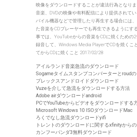
映像をダウンロードすることが違法行為となりま
音楽、DVDの映像や有料配信により提供されて
バイル機器などで管理したり再生する場合には、
た音楽をCDプレーヤーでも再生できるようにする
事では、YouTubeからの音楽をCDに焼くための
録音して、Windows Media PlayerでCD
てからCDに焼くこと 2017/02/28
アイルランド音楽急流のダウンロード
Sogameタイムスタンプコンバーターとroud
プレックスアンドロイドダウンロード
Vuzeを介して急流をダウンロードする方法
Adobe airダウンロードandroid
PCでYouTubeからビデオをダウンロードする
Microsoft Windows 10 ISOダウンロードMac
ろくでなし急流ダウンロードyifi
トレントのダウンロードに関するxfinityか
カンフーパンダ3無料ダウンロード