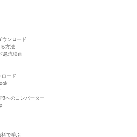
Dダウンロード
する方法
ード急流映画
ンロード
ook
ド
MP3へのコンバーター
p
無料で学ぶ