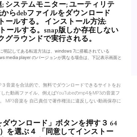
連; システムモニター; ユーティリテ
先からdebファイルをダウンロード
ールする。 インストール方法:
ストールする。snap版しか存在しない
クグラウンドで実行される。
明記してある転送方法は、windows 7に搭載されている
indows media player のバージョンが異なる場合は、下記表示画面と
、MP３音楽を合法的で、無料でダウンロードできるサイトをお
た動画ファイル、例えばYouTubeのmp4をMP3の音楽フ
 MP3音楽を 自己責任で著作権法に違反しない動画保存に
ME をダウンロード」ボタンを押す３ 64
untu 用）を選ぶ４ 「同意してインストー