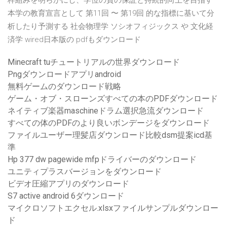
枠組みを明らかにし、学位の質の保証と持続的向上を目指す
本学の教育宣言として 第11回 〜 第19回 的な指標に基いて分
析したり予測する 社会物理学 ソシオフィジックス や 文化経
済学 wired日本版の pdfもダウンロード
Minecraft tuチュートリアルの世界ダウンロード
Pngダウンロードアプリandroid
無料ゲームのダウンロード戦略
ゲーム・オブ・スローンズすべての本のPDFダウンロード
ネイティブ楽器maschineドラム選択急流ダウンロード
すべての体のPDFのより良いボンデージをダウンロード
ファイルユーザー理髪店ダウンロード比較dsm提案icd基
準
Hp 377 dw pagewide mfpドライバーのダウンロード
ユニティプラスバージョンをダウンロード
ビデオ圧縮アプリのダウンロード
S7 active android 6ダウンロード
マイクロソフトエクセル.xlsxファイルサンプルダウンロー
ド