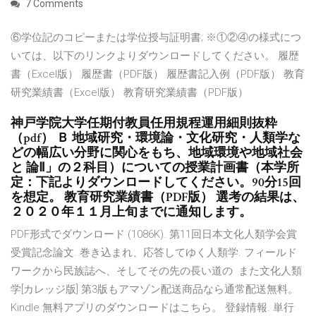
7 Comments
⑥学位記のコピーまたは学位授与証明書; ※①②④の様式につ
いては、以下のリンクよりダウンロードしてください。 履歴
書（Excel版） 履歴書（PDF版） 履歴書記入例（PDF版） 教育
研究業績書（Excel版） 教育研究業績書（PDF版）
神戸学院大学任期付教員任用規程運用細則抜粋
（pdf） Ｂ 地域研究・環境論・文化研究・人類学な
どの幅広い分野に関心をもち、地域環境や地域社会
と 論Ⅱ」の２科目）についての授業計画書（本学所
定：下記よりダウンロードしてください。90分15回
を想定。 教育研究業績書（PDF版） 選考の結果は、
２０２０年１１月上旬までに通知します。
PDF形式でダウンロード (1086K). 第11回日本文化人類学会賞
受賞記念論文. 巻き込まれ、応答してゆく人類学. フィールド
ワークから民族誌へ、そしてその先の長い道の また文化人類
学[カレッジ版] 第3版もアマゾン配送商品なら通常配送無料。
Kindle 無料アプリのダウンロードはこちら。 登録情報. 単行