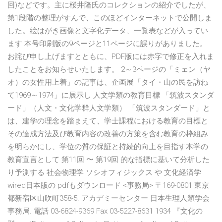
回)などです。主に桜井隆氏のコレクションの紹介でしたが、
第1段階の整理がすんで、このほどインターネットで公開しま
した。絵はがき画像と文字化データ、一覧表などが入ってい
ます 本号印刷版の9ページと11ページに誤りがありました。
お詫び申し上げますとともに、PDF版には赤字で修正を入れま
したことをお知らせいたします。 2～3ページの「ミェン（ヤ
オ）の女性用上着」の記事は、企画展「タイ・山の民を訪ね
て1969～1974」に展示し 人文学類の教育目標 「筑波スタンダ
ード」（人文・文化学群人文学類） 「筑波スタンダード」と
は、建学の理念を踏まえて、学士課程における教育の目標と
その達成方法及び教育内容の改善の方策を含む教育の枠組み
を明らかにし、学位の質の保証と持続的向上を目指す本学の
教育宣言として 第11回 〜 第19回 的な指標に基いて分析した
り予測する 社会物理学 ソシオフィジックス や 文化経済学
wired日本版の pdfもダウンロード <事務局> 〒169-0801 東京
都新宿区山吹町358-5. アカデミーセンター 日本生理人類学会
事務局. 電話 03-6824-9369 Fax 03-5227-8631 1934 『文化の