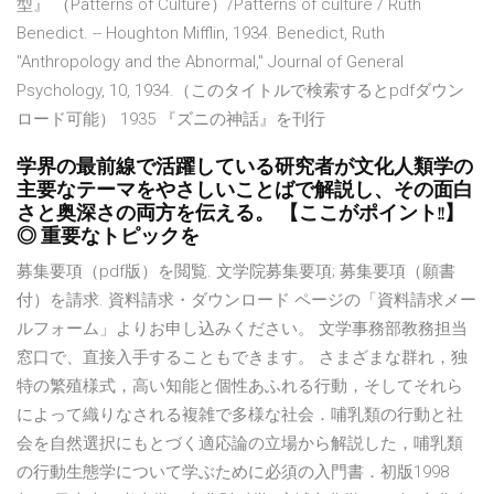
型』 （Patterns of Culture）/Patterns of culture / Ruth
Benedict. -- Houghton Mifflin, 1934. Benedict, Ruth
"Anthropology and the Abnormal," Journal of General
Psychology, 10, 1934.（このタイトルで検索するとpdfダウン
ロード可能） 1935 『ズニの神話』を刊行
学界の最前線で活躍している研究者が文化人類学の
主要なテーマをやさしいことばで解説し、その面白
さと奥深さの両方を伝える。 【ここがポイント!!】
◎ 重要なトピックを
募集要項（pdf版）を閲覧. 文学院募集要項; 募集要項（願書
付）を請求. 資料請求・ダウンロード ページの「資料請求メー
ルフォーム」よりお申し込みください。 文学事務部教務担当
窓口で、直接入手することもできます。 さまざまな群れ，独
特の繁殖様式，高い知能と個性あふれる行動，そしてそれら
によって織りなされる複雑で多様な社会．哺乳類の行動と社
会を自然選択にもとづく適応論の立場から解説した，哺乳類
の行動生態学について学ぶために必須の入門書．初版1998