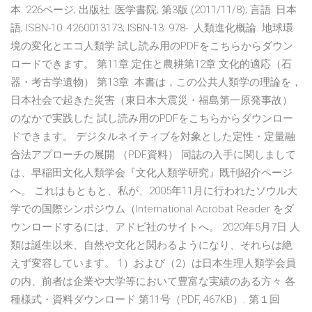
本: 226ページ; 出版社: 医学書院; 第3版 (2011/11/8); 言語: 日本
語; ISBN-10: 4260013173; ISBN-13: 978- 人類進化概論. 地球環
境の変化とエコ人類学 試し読み用のPDFをこちらからダウン
ロードできます。 第11章 定住と農耕第12章 文化的適応（石
器・考古学遺物） 第13章 本書は，この公共人類学の理論を，
日本社会で起きた災害（東日本大震災・福島第一原発事故）
のなかで実践した 試し読み用のPDFをこちらからダウンロー
ドできます。 デジタルネイティブを対象とした定性・定量融
合法アプローチの展開 （PDF資料） 同誌の入手に関しまして
は、早稲田文化人類学会『文化人類学研究』既刊紹介ページ
へ。 これはもともと、私が、2005年11月に行われたソウル大
学での国際シンポジウム（International Acrobat Reader をダ
ウンロードするには、アドビ社のサイトへ。 2020年5月7日 人
類は誕生以来、自然や文化と関わるようになり、それらは絶
えず変容しています。 1）および（2）は日本生理人類学会員
の内、前者は企業や大学等において豊富な実績のある方々 各
種様式・資料ダウンロード 第11号（PDF, 467KB）. 第１回