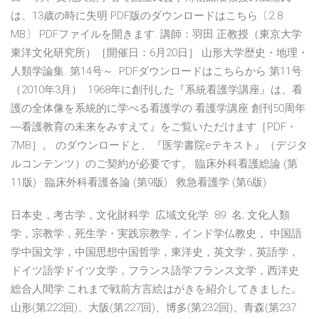
は、13歳の時に失明 PDF版のダウンロードはこちら〔2.8
MB〕 PDFファイルを開きます. 講師：羽田 正教授（東京大学
東洋文化研究所）［開催日：6月20日］ 山形大学歴史・地理・
人類学論集. 第14号～. PDFダウンロードはこちらから 第11号
（2010年3月）. 1968年に創刊した『系統看護学講座』は、看
護の全体像を系統的に学べる看護学の 看護学講座 創刊50周年
―看護教育の未来をみすえて』をご覧いただけます［PDF・
7MB］。 のダウンロードと、『医学書院eテキスト』（デジタ
ルコンテンツ）のご契約が必要です。 臨床外科看護総論 (第
11版) · 臨床外科看護各論 (第9版) · 救急看護学 (第6版)
日本史，考古学，文化財科学. 広域文化学. 89. 名; 文化人類
学，宗教学，死生学・実践宗教学，インド学仏教史， 中国語
学中国文学，中国思想中国哲学，東洋史，英文学，英語学，
ドイツ語学ドイツ文学，フランス語学フランス文学，西洋史.
総合人間学 これまで戦前方言絵はがきを紹介してきました。
山形(第222回)、大阪(第227回)、博多(第232回)、青森(第237