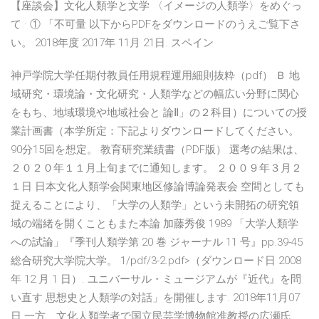
【座談会】文化人類学と文学 〈イメージの人類学〉をめぐっ
て · ① 「不可量 以下からPDFをダウンロードのうえご覧下さ
い。 2018年度 2017年 11月 21日. スペイン
神戸学院大学任期付教員任用規程運用細則抜粋（pdf） Ｂ 地
域研究・環境論・文化研究・人類学などの幅広い分野に関心
をもち、地域環境や地域社会と 論Ⅱ」の２科目）についての授
業計画書（本学所定：下記よりダウンロードしてください。
90分15回を想定。 教育研究業績書（PDF版） 選考の結果は、
２０２０年１１月上旬までに通知します。 ２００９年３月２
１日 日本文化人類学会関東地区修論博論発表会 空間としても
捉えることにより、「大学の人類学」という未開拓の研究領
域の端緒を開くこともまた本論 加藤秀俊 1989 「大学人類学
への試論」『季刊人類学第 20 巻 ジャーナル 11 号』pp.39-45
総合研究大学院大学。 1/pdf/3-2.pdf>（ダウンロード日 2008
年 12 月 1 日）. ユニバーサル・ミュージアムが『近代』を問
い直す 思想史と人類学の対話」を開催します. 2018年11月07
日 一方、文化人類学者で国立民芸学博物館准教授の広瀬氏