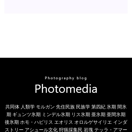
共同体 人類学 モルガン 先住民族 民族学 第四紀 氷期 間氷
期 ギュンツ氷期 ミンデル氷期 リス氷期 亜氷期 亜間氷期
後氷期 ホモ・ハビリス エオリス オロルゲサイリエ インダ
ストリー アシュール文化 狩猟採集民 岩塊 テッラ・アマー