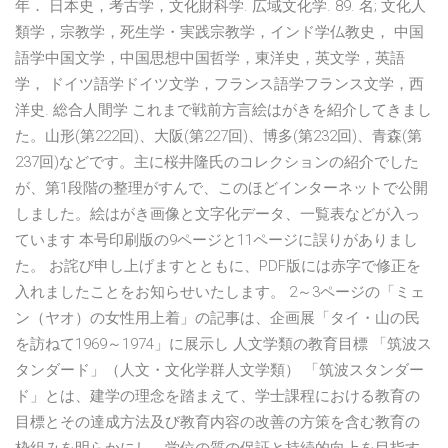
年． 日本史，考古学，文化財科学. 広域文化学. 89. 名; 文化人
類学，宗教学，死生学・実践宗教学，インド学仏教史， 中国
語学中国文学，中国思想中国哲学，東洋史，英文学，英語
学， ドイツ語学ドイツ文学，フランス語学フランス文学，西
洋史. 総合人間学 これまで戦前方言絵はがきを紹介してきまし
た。山形(第222回)、大阪(第227回)、博多(第232回)、青森(第
237回)などです。主に桜井隆氏のコレクションの紹介でした
が、第1段階の整理がすんで、このほどインターネットで公開
しました。絵はがき画像と文字化データ、一覧表などが入っ
ています 本号印刷版の9ページと11ページに誤りがありまし
た。 お詫び申し上げますとともに、PDF版には赤字で修正を
入れましたことをお知らせいたします。 2～3ページの「ミェ
ン（ヤオ）の女性用上着」の記事は、企画展「タイ・山の民
を訪ねて1969～1974」に展示し 人文学類の教育目標 「筑波ス
タンダード」（人文・文化学群人文学類） 「筑波スタンダー
ド」とは、建学の理念を踏まえて、学士課程における教育の
目標とその達成方法及び教育内容の改善の方策を含む教育の