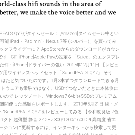
ld-class hifi sounds in the area of
better, we make the voice better and we
undPEATS QY7がタイムセール！ [Amazon]タイムセール中とい
Pad・iPad mini・Nexus 7等 (シルバー)」を買ってみ
」がブラックフライデーに？ AppStoreからのダウンロードがカウン
す · GIF [iPhone]Apple Payの設定を「Suica」のエクスプレ
[iPhone]ドライバーの強い 2017年12月11日 【レビュ
ツ用ワイヤレスヘッドセット「SoundPEATS QY7」 そう
、とはたと気づいたのです。1月2本ずつダウンロードできる月
フトウェアも常駐ではなく、USBでつないだときに本体側に
レッツノート、Windows7 64bit+SSDのプレミアム
使った感触をレポートします。 2013年5月21日 続・メ
“SoundPEATS QY7”をレビューしてみる 【令和改良版 7色
型 静音 2.4GHz 800/1200/1600DPI 高精度 省エ
バージョンに更新するには、インターネットから検索して更