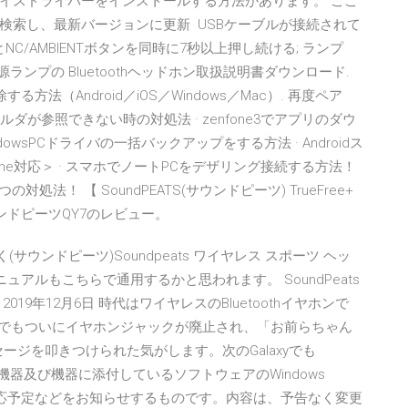
イスドライバーをインストールする方法があります。 ここ
検索し、最新バージョンに更新 USBケーブルが接続されて
C/AMBIENTボタンを同時に7秒以上押し続ける; ランプ
ンプの Bluetoothヘッドホン取扱説明書ダウンロード.
る方法（Android／iOS／Windows／Mac）. 再度ペア
共有フォルダが参照できない時の対処法 · zenfone3でアプリのダウ
owsPCドライバの一括バックアップをする方法 · Androidス
ne対応＞ · スマホでノートPCをデザリング接続する方法！
法！ 【 SoundPEATS(サウンドピーツ) TrueFree+
ンドピーツQY7のレビュー。
(サウンドピーツ)Soundpeats ワイヤレス スポーツ ヘッ
、マニュアルもこちらで通用するかと思われます。 SoundPeats
19年12月6日 時代はワイヤレスのBluetoothイヤホンで
e 7でもついにイヤホンジャックが廃止され、「お前らちゃん
ッセージを叩きつけられた気がします。次のGalaxyでも
ている機器及び機器に添付しているソフトウェアのWindows
対応状況、対応予定などをお知らせするものです。内容は、予告なく変更