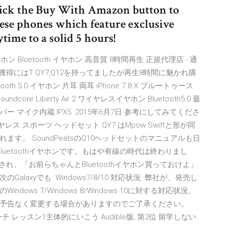
click the Buy With Amazon button to
ese phones which feature exclusive
time to a solid 5 hours!
レスイヤホン Bluetooth イヤホン 高音質 8時間再生 正規代理店 - 通
 ※獲得にはT QY7,Q12を持ってましたが再生8時間に魅かれ購
 5.0 イヤホン 片耳 両耳 iPhone 7 8 X ブルートゥース
dcore Liberty Air 2 ワイヤレスイヤホン Bluetooth5.0 最
ー マイク内蔵 IPX5. 2015年6月7日 参考にしてみてくださ
ヤレス スポーツ ヘッドセット QY7 はMpow Swiftと形が同
。 SoundPeatsのQ10ヘッドセットのマニュアルも日
Bluetoothイヤホンです。もはや有線の時代は終わりまし
され、「お前らちゃんとBluetoothイヤホン買っておけよ」
axyでも Windows7/8/10 対応状況. 弊社が、発売し
ws 7/Windows 8/Windows 10に対する対応状況、
予告なく変更する場合がありますのでご了承ください。
チ レッスン1主体的にいこう Audible版; 第2位 留学しない