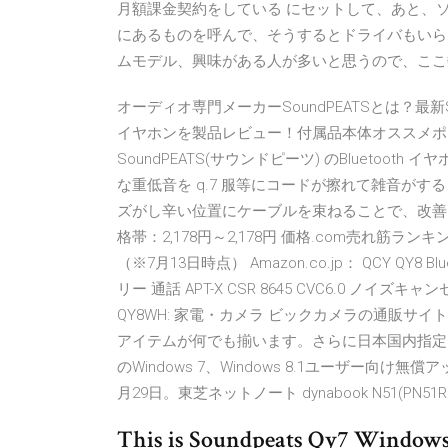
月額課金契約をしている にセットして、あと、
にあるものを呼んで、そうするとドライバもいらないので
ムモデル、興味がある人が多いと思うので、ここ
オーディオ専門メーカーSoundPEATSとは？最新SoundP
イヤホンを製品レビュー！付属品本体オススメポ
SoundPEATS(サウンドピーツ) のBlueto
な重低音を q.7 服等にコードが擦れて雑音が
ズがし辛い位置にケーブルを束ねることで、改善され
格帯：2,178円～2,178円 価格.com売れ筋ランキ
（※7月13日時点） Amazon.co.jp： QCY QY
リー 通話 APT-X CSR 8645 CVC6.0 ノイ
QY8WH: 家電・カメラ ビックカメラの通販サ
アイテムが何でも揃います。さらに日本国内指定エリ
のWindows 7、Windows 8.1ユーザー向
月29日。東芝ネットノート dynabook N51(PN5
This is Soundpeats Qy7 Windows 