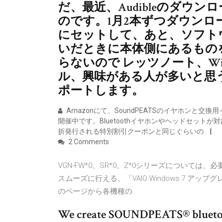
だ、最近、Audibleのダウ
のです。1月2本ずつダウン
にセットして、あと、ソフト
いだときに本体側にあるもの
らないので レッツノート、Wind
ル、興味がある人が多いと思
ポートします。
Amazonにて、SoundPEATSのイヤホンと
開催中です。Bluetoothイヤホンやヘッドセットが
折発行される特別割引クーポンと同じぐらいの
2 Comments
VGN-FW*0、SR*0、Z*0シリーズについて
スムーズに行える、「VAIO Windows 7 
のページから各機種の
We create SOUNDPEATS® bluetoot