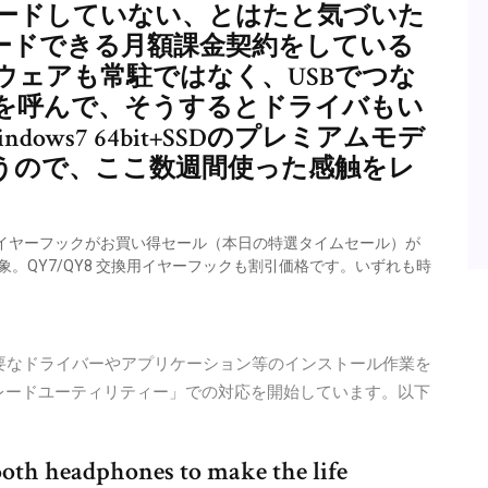
ンロードしていない、とはたと気づいた
ロードできる月額課金契約をしている
ウェアも常駐ではなく、USBでつな
を呼んで、そうするとドライバもい
ows7 64bit+SSDのプレミアムモデ
うので、ここ数週間使った感触をレ
交換用イヤーフックがお買い得セール（本日の特選タイムセール）が
対象。QY7/QY8 交換用イヤーフックも割引価格です。いずれも時
は、必要なドライバーやアプリケーション等のインストール作業を
アップグレードユーティリティー」での対応を開始しています。以下
h headphones to make the life