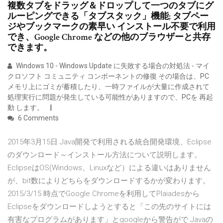
複数タブをドラッグ＆ドロップして一つのタブにグ
ルーピングできる「タブスタック」機能; タブペー
ジやブックマークの素早い インストール不要で利用
でき、Google Chrome などの他のブラウザーと共存
できます。
Windows 10 - Windows Update に失敗する場合の対処法 - マイ
クロソフト コミュニティ コンポーネントの修復 その場合は、PC
メモリ上にゴミが蓄積したり、一時ファイルが大量に作成されて
処理実行に問題が発生している可能性がありますので、PCを 再起
動 します。
6 Comments
2015年3月15日 Java開発で利用される統合開発環境、Eclipse
のダウンロード～インストール方法について説明します。
EclipseはOS(Windows、Linuxなど）による違いはありません
が、bit数によりどちらをダウンロードするかが変わります。
2015/3/15 時点でGoogle Chromeを利用してPlaiadesから
Eclipseをダウンロードしようとすると「この先のサイトには
有害なプログラムがあります」とgoogleから警告がで Javaの